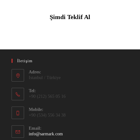
Şimdi Teklif Al
İletişim
Adres:
Istanbul / Türkiye
Tel:
+90 (212) 565 05 16
Mobile:
+90 (534) 556 34 38
Email:
info@sarmark.com